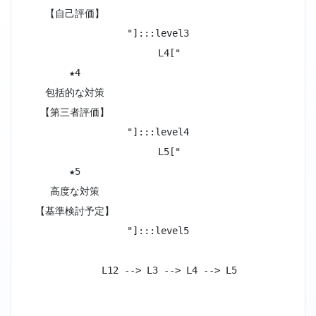
【自己評価】
"]:::level3

    L4["
★4
包括的な対策
【第三者評価】
"]:::level4

    L5["
★5
高度な対策
【基準検討予定】
"]:::level5
