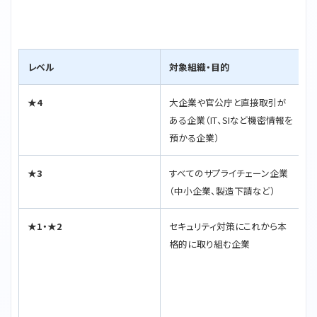
レベル
対象組織・目的
★4
大企業や官公庁と直接取引が
ある企業（IT、SIなど機密情報を
預かる企業）
★3
すべてのサプライチェーン企業
（中小企業、製造下請など）
★1・★2
セキュリティ対策にこれから本
S
格的に取り組む企業
※
と
位