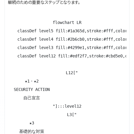
継続のための重要なステップとなります。
flowchart LR

    classDef level5 fill:#1a365d,stroke:#fff,color:#f
    classDef level4 fill:#2b6cb0,stroke:#fff,color:#f
    classDef level3 fill:#4299e1,stroke:#fff,color:#f
    classDef level12 fill:#edf2f7,stroke:#cbd5e0,colo
    L12["
★1・★2
SECURITY ACTION
自己宣言
"]:::level12

    L3["
★3
基礎的な対策