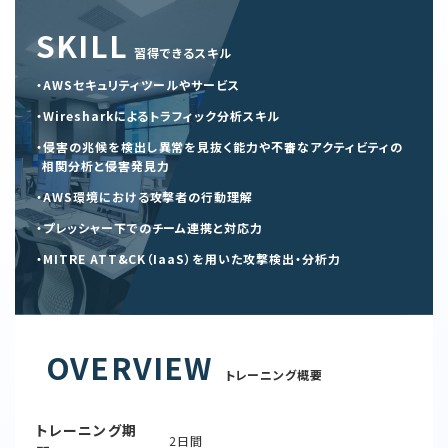
SKILL
習得できるスキル
・AWSセキュリティツールやサービス
・Wiresharkによるトラフィック分析スキル
・侵害の兆候を検出し異常を見抜く能力や不審なアクティビティの
相関分析と侵害発見力
・AWS環境における攻撃者の行動理解
・プレッシャー下でのチーム連携と対応力
・MITRE ATT&CK（IaaS）を用いた攻撃検出・分析力
OVERVIEW
トレーニング概要
トレーニング期
2日間