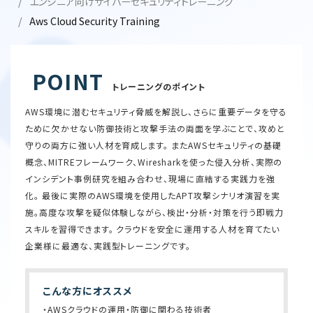
エンジニア向けサイバーセキュリティトレーニング
Aws Cloud Security Training
POINT
トレーニングのポイント
AWS環境に潜むセキュリティ脅威を解説し、さらに重要データを守る
ために欠かせない防御技術と攻撃手法の両面を学ぶことで、攻めと
守りの両方に強い人材を育成します。 またAWSセキュリティの基礎
概念、MITREフレームワーク、Wiresharkを使った侵入分析、実際の
インシデント事例研究を組み合わせ、現場に直結する実践力を強
化｡ 最後に実際のAWS環境を使用したAPT攻撃シナリオ演習を実
施。高度な攻撃を疑似体験しながら、検出・分析・対策を行う即戦力
スキルを習得できます。 クラウドを安全に運用する人材を育てたい
企業様に最適な、実践型トレーニングです。
こんな方にオススメ
・AWSクラウドの運用・防御に関わる技術者